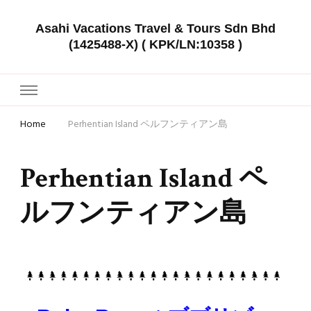
Asahi Vacations Travel & Tours Sdn Bhd
(1425488-X) ( KPK/LN:10358 )
Home
Perhentian Island ペルフンティアン島
Perhentian Island ペ
ルフンティアン島