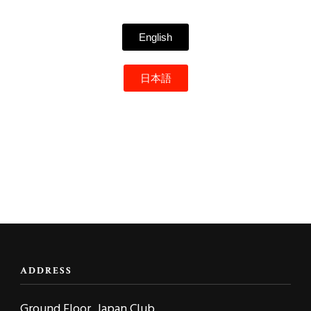
English
日本語
ADDRESS
Ground Floor, Japan Club